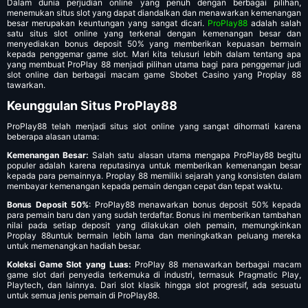
Dalam dunia perjudian online yang penuh dengan berbagai pilihan,
menemukan situs slot yang dapat diandalkan dan menawarkan kemenangan
besar merupakan keuntungan yang sangat dicari.
ProPlay88
adalah salah
satu situs slot online yang terkenal dengan kemenangan besar dan
menyediakan bonus deposit 50% yang memberikan kepuasan bermain
kepada penggemar game slot. Mari kita telusuri lebih dalam tentang apa
yang membuat ProPlay 88 menjadi pilihan utama bagi para penggemar judi
slot online dan berbagai macam game Sbobet Casino yang Proplay 88
tawarkan.
Keunggulan Situs ProPlay88
ProPlay88 telah menjadi situs slot online yang sangat dihormati karena
beberapa alasan utama:
Kemenangan Besar:
Salah satu alasan utama mengapa ProPlay88 begitu
populer adalah karena reputasinya untuk memberikan kemenangan besar
kepada para pemainnya. Proplay 88 memiliki sejarah yang konsisten dalam
membayar kemenangan kepada pemain dengan cepat dan tepat waktu.
Bonus Deposit 50%
: ProPlay88 menawarkan bonus deposit 50% kepada
para pemain baru dan yang sudah terdaftar. Bonus ini memberikan tambahan
nilai pada setiap deposit yang dilakukan oleh pemain, memungkinkan
Proplay 88untuk bermain lebih lama dan meningkatkan peluang mereka
untuk memenangkan hadiah besar.
Koleksi Game Slot yang Luas:
ProPlay 88 menawarkan berbagai macam
game slot dari penyedia terkemuka di industri, termasuk Pragmatic Play,
Playtech, dan lainnya. Dari slot klasik hingga slot progresif, ada sesuatu
untuk semua jenis pemain di ProPlay88.